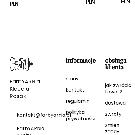
PLN
PLN
PLN
informacje
obsługa
klienta
o nas
FarbYARNia
jak zwrócić
Klaudia
kontakt
towar?
Rosak
regulamin
dostawa
polityka
zwroty
kontakt@farbyarnia.pl
prywatności
zmień
FarbYARNia
zgody
studio