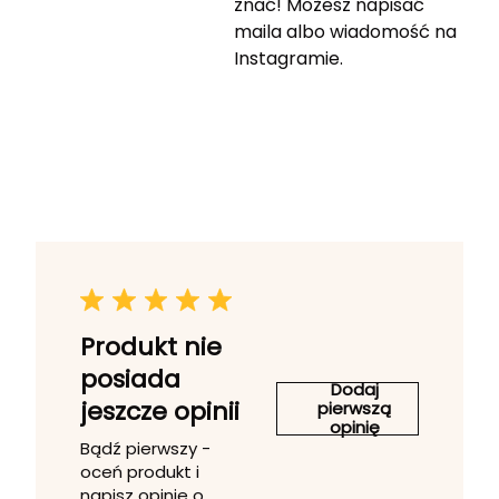
znać! Możesz napisać
maila albo wiadomość na
Instagramie.
Produkt nie
posiada
Dodaj
jeszcze opinii
pierwszą
opinię
Bądź pierwszy -
oceń produkt i
napisz opinię o