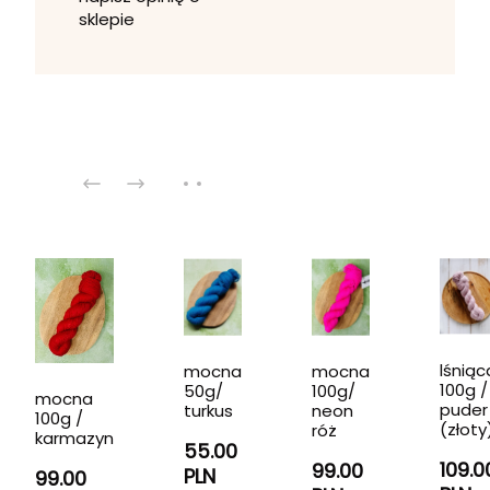
sklepie
lśniąc
mocna
mocna
100g /
50g/
100g/
mocna
puder
turkus
neon
100g /
(złoty
róż
karmazyn
55.00
109.0
99.00
PLN
99.00