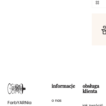
informacje
obsługa
klienta
o nas
FarbYARNia
jak zwrócić