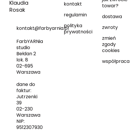
Klaudia
kontakt
towar?
Rosak
regulamin
dostawa
polityka
zwroty
kontakt@farbyarnia.pl
prywatności
zmień
FarbYARNia
zgody
studio
cookies
Bełdan 2
lok. 8
współpraca
02-695
Warszawa
dane do
faktur:
Jutrzenki
39
02-230
Warszawa
NIP:
9512307930