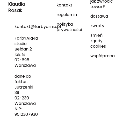
jak zwrócić
Klaudia
kontakt
towar?
Rosak
regulamin
dostawa
polityka
zwroty
kontakt@farbyarnia.pl
prywatności
zmień
FarbYARNia
zgody
studio
cookies
Bełdan 2
lok. 8
współpraca
02-695
Warszawa
dane do
faktur:
Jutrzenki
39
02-230
Warszawa
NIP:
9512307930