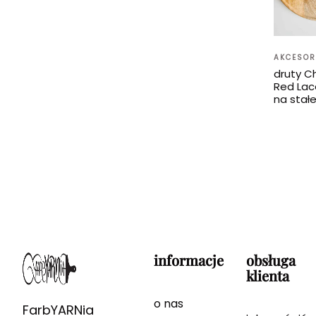
AKCESOR
druty C
Red Lac
na stałe
informacje
obsługa
klienta
o nas
FarbYARNia