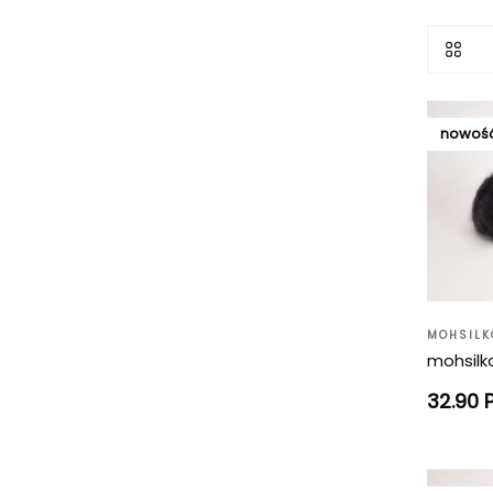
nowoś
MOHSILK
mohsilk
32.90 