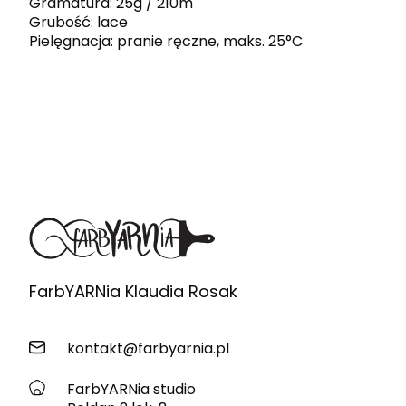
Gramatura: 25g / 210m
Grubość: lace
Pielęgnacja: pranie ręczne, maks. 25°C
FarbYARNia Klaudia Rosak
kontakt@farbyarnia.pl
FarbYARNia studio