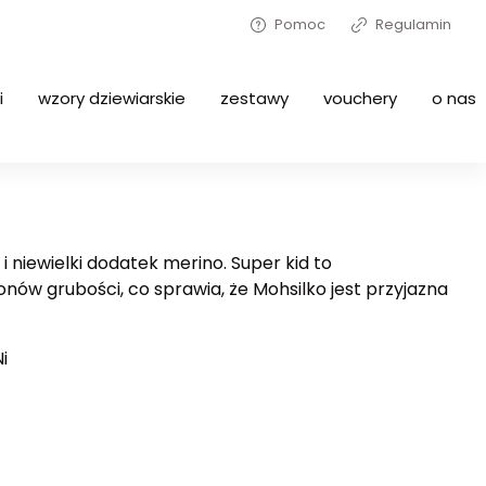
Pomoc
Regulamin
i
wzory dziewiarskie
zestawy
vouchery
o nas
iewielki dodatek merino. Super kid to
nów grubości, co sprawia, że Mohsilko jest przyjazna
i