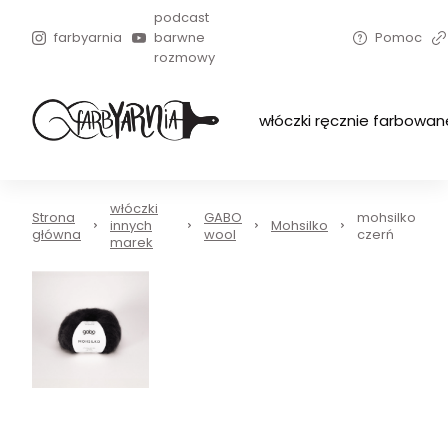
podcast
farbyarnia
barwne
Pomoc
rozmowy
włóczki ręcznie farbowan
włóczki
Strona
GABO
mohsilko
innych
Mohsilko
główna
wool
czerń
marek