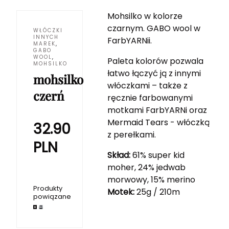
Mohsilko w kolorze
czarnym. GABO wool w
WŁÓCZKI
INNYCH
FarbYARNii.
MAREK
,
GABO
WOOL
,
Paleta kolorów pozwala
MOHSILKO
łatwo łączyć ją z innymi
mohsilko
włóczkami – także z
czerń
ręcznie farbowanymi
motkami FarbYARNi oraz
Mermaid Tears - włóczką
32.90
z perełkami.
PLN
Skład:
61% super kid
moher, 24% jedwab
morwowy, 15% merino
Produkty
Motek:
25g / 210m
powiązane