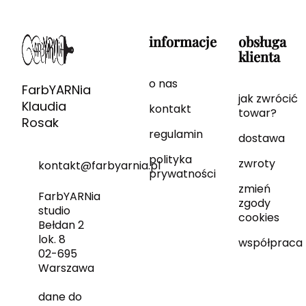
informacje
obsługa
klienta
o nas
FarbYARNia
jak zwrócić
Klaudia
kontakt
towar?
Rosak
regulamin
dostawa
polityka
zwroty
kontakt@farbyarnia.pl
prywatności
zmień
FarbYARNia
zgody
studio
cookies
Bełdan 2
lok. 8
współpraca
02-695
Warszawa
dane do