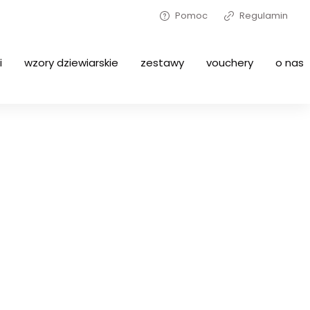
Pomoc
Regulamin
i
wzory dziewiarskie
zestawy
vouchery
o nas