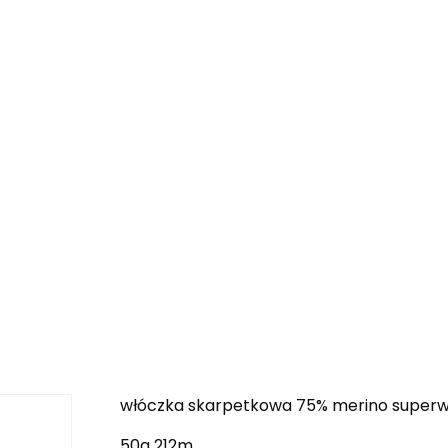
włóczka skarpetkowa 75% merino superwa
50g 212m