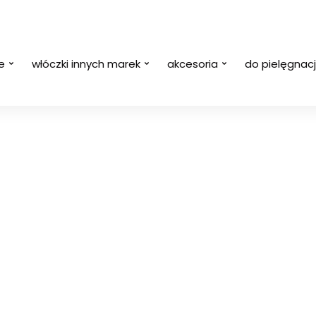
e
włóczki innych marek
akcesoria
do pielęgnacj