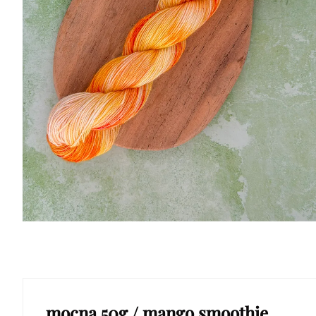
mocna 50g / mango smoothie