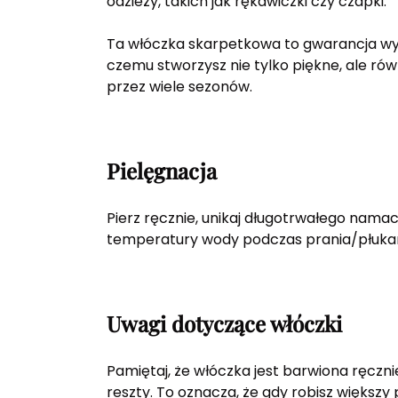
odzieży, takich jak rękawiczki czy czapki.
Ta włóczka skarpetkowa to gwarancja wysok
czemu stworzysz nie tylko piękne, ale rów
przez wiele sezonów.
Pielęgnacja
Pierz ręcznie, unikaj długotrwałego namac
temperatury wody podczas prania/płuka
Uwagi dotyczące włóczki
Pamiętaj, że włóczka jest barwiona ręcznie
reszty. To oznacza, że gdy robisz większy