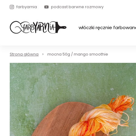
farbyarnia
podcast barwne rozmowy
włóczki ręcznie farbowan
Strona główna
mocna 50g / mango smoothie