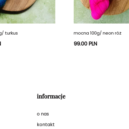
/ turkus
mocna 100g/ neon róż
N
99.00 PLN
informacje
o nas
kontakt