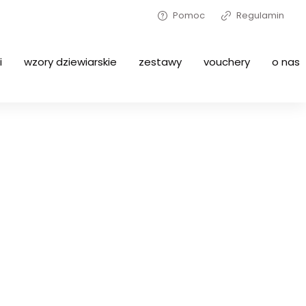
Pomoc
Regulamin
i
wzory dziewiarskie
zestawy
vouchery
o nas