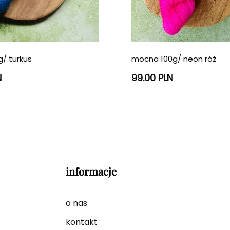
/ turkus
mocna 100g/ neon róż
N
99.00 PLN
informacje
o nas
kontakt