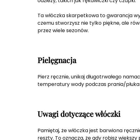
odzieży, takich jak rękawiczki czy czapki.
Ta włóczka skarpetkowa to gwarancja wysok
czemu stworzysz nie tylko piękne, ale rów
przez wiele sezonów.
Pielęgnacja
Pierz ręcznie, unikaj długotrwałego namac
temperatury wody podczas prania/płuka
Uwagi dotyczące włóczki
Pamiętaj, że włóczka jest barwiona ręcznie
reszty. To oznacza, że gdy robisz większy