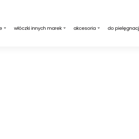
e
włóczki innych marek
akcesoria
do pielęgnacj