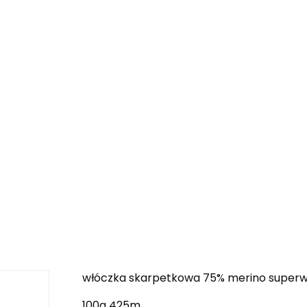
włóczka skarpetkowa 75% merino superwa
100g 425m