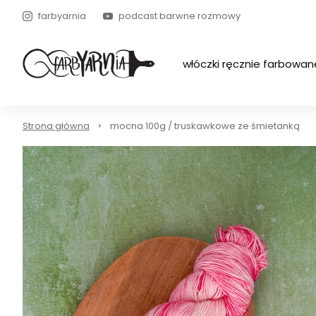
farbyarnia
podcast barwne rozmowy
włóczki ręcznie farbowan
Strona główna
mocna 100g / truskawkowe ze śmietanką