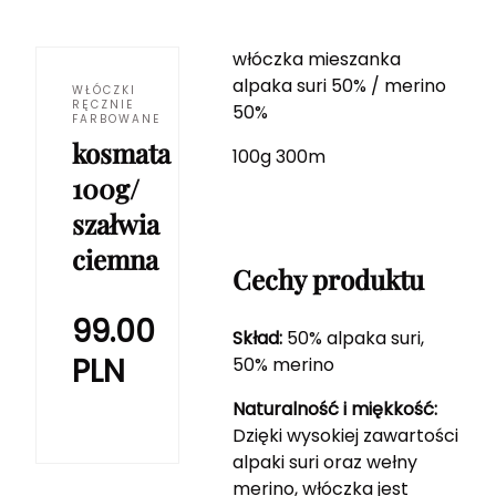
włóczka mieszanka
alpaka suri 50% / merino
WŁÓCZKI
RĘCZNIE
50%
FARBOWANE
kosmata
100g 300m
100g/
szałwia
ciemna
Cechy produktu
99.00
Skład:
50% alpaka suri,
PLN
50% merino
Naturalność i miękkość:
Dzięki wysokiej zawartości
alpaki suri oraz wełny
merino, włóczka jest