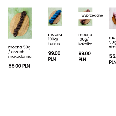
wyprzedane
mocna
mocna
mo
100g/
100g/
50g
turkus
kakałko
sto
mocna 50g
/ orzech
99.00
99.00
55
makadamia
PLN
PLN
PL
55.00 PLN