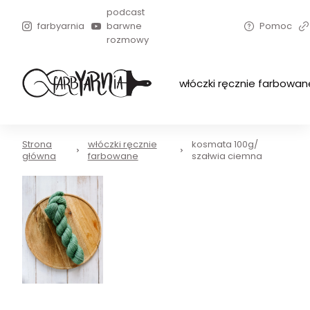
podcast
farbyarnia
barwne
Pomoc
rozmowy
włóczki ręcznie farbowan
Strona
włóczki ręcznie
kosmata 100g/
główna
farbowane
szałwia ciemna