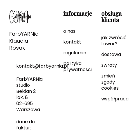
informacje
obsługa
klienta
o nas
FarbYARNia
jak zwrócić
Klaudia
kontakt
towar?
Rosak
regulamin
dostawa
polityka
zwroty
kontakt@farbyarnia.pl
prywatności
zmień
FarbYARNia
zgody
studio
cookies
Bełdan 2
lok. 8
współpraca
02-695
Warszawa
dane do
faktur: