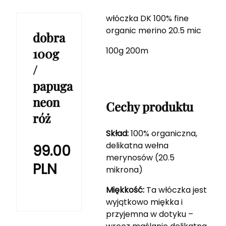
włóczka DK 100% fine
organic merino 20.5 mic
dobra
100g 200m
100g
/
papuga
neon
Cechy produktu
róż
Skład:
100% organiczna,
delikatna wełna
99.00
merynosów (20.5
PLN
mikrona)
Miękkość:
Ta włóczka jest
wyjątkowo miękka i
przyjemna w dotyku –