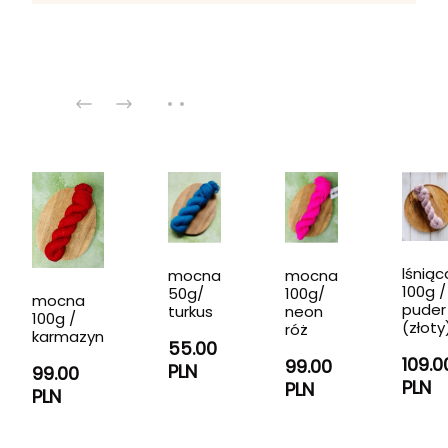
lśniąc
mocna
mocna
100g /
50g/
100g/
mocna
puder
turkus
neon
100g /
(złoty
róż
karmazyn
55.00
109.0
99.00
PLN
99.00
PLN
PLN
PLN