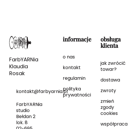
informacje
obsługa
klienta
o nas
FarbYARNia
jak zwrócić
Klaudia
kontakt
towar?
Rosak
regulamin
dostawa
polityka
zwroty
kontakt@farbyarnia.pl
prywatności
zmień
FarbYARNia
zgody
studio
cookies
Bełdan 2
lok. 8
współpraca
02-695