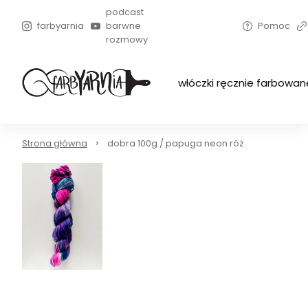
podcast
farbyarnia
barwne
Pomoc
rozmowy
włóczki ręcznie farbowan
Strona główna
dobra 100g / papuga neon róż