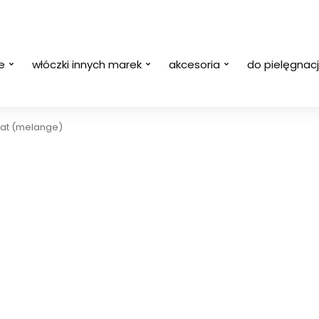
e
włóczki innych marek
akcesoria
do pielęgnacj
gat (melange)