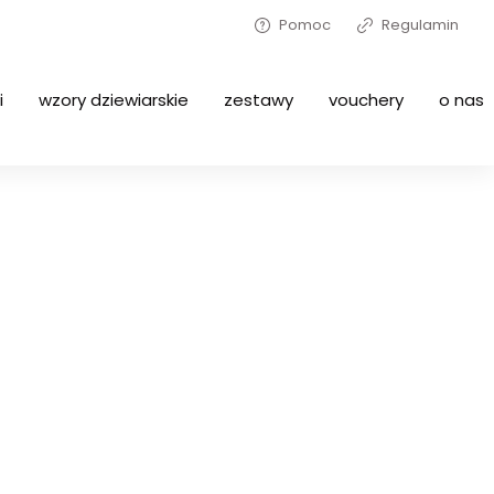
Pomoc
Regulamin
i
wzory dziewiarskie
zestawy
vouchery
o nas