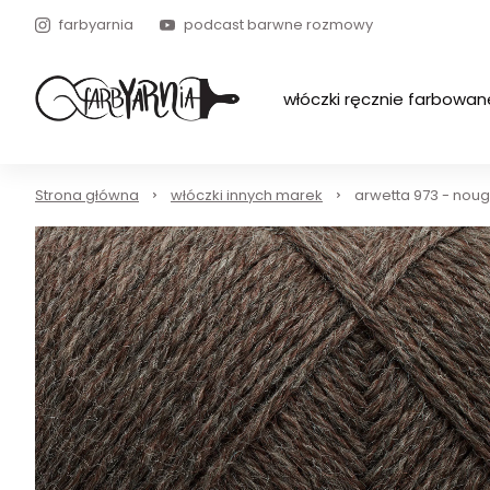
farbyarnia
podcast barwne rozmowy
włóczki ręcznie farbowan
Strona główna
włóczki innych marek
arwetta 973 - nou