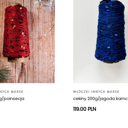
NNYCH MAREK
WŁÓCZKI INNYCH MAREK
g/poinsecja
cekiny 200g/jagoda kam
119.00 PLN