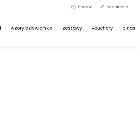
Pomoc
Regulamin
i
wzory dziewiarskie
zestawy
vouchery
o nas