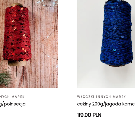
NNYCH MAREK
WŁÓCZKI INNYCH MAREK
g/poinsecja
cekiny 200g/jagoda kam
119.00 PLN