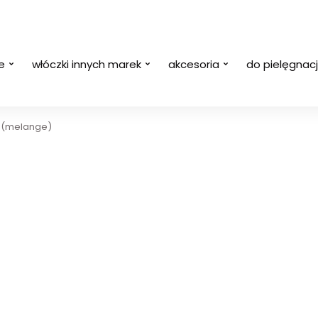
e
włóczki innych marek
akcesoria
do pielęgnacj
n (melange)