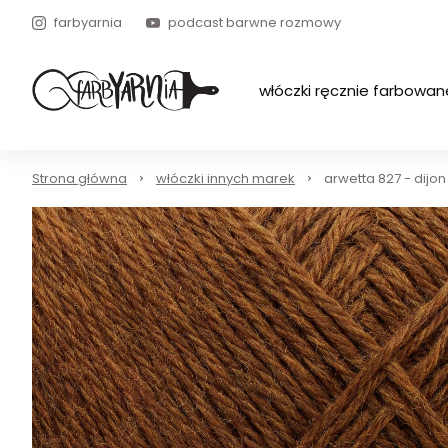
farbyarnia
podcast barwne rozmowy
włóczki ręcznie farbowan
Strona główna
włóczki innych marek
arwetta 827 - dijo