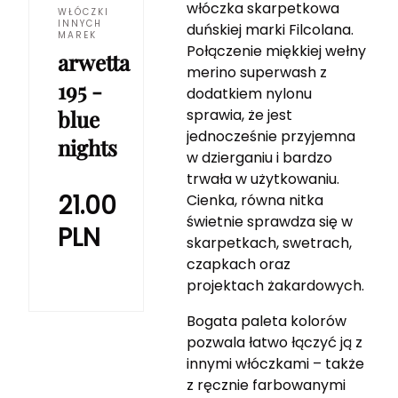
włóczka skarpetkowa
WŁÓCZKI
INNYCH
duńskiej marki Filcolana.
MAREK
Połączenie miękkiej wełny
arwetta
merino superwash z
195 -
dodatkiem nylonu
blue
sprawia, że jest
jednocześnie przyjemna
nights
w dzierganiu i bardzo
trwała w użytkowaniu.
21.00
Cienka, równa nitka
świetnie sprawdza się w
PLN
skarpetkach, swetrach,
czapkach oraz
projektach żakardowych.
Bogata paleta kolorów
pozwala łatwo łączyć ją z
innymi włóczkami – także
z ręcznie farbowanymi