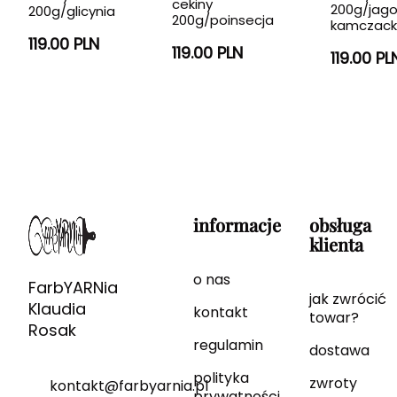
cekiny
200g/jag
200g/glicynia
200g/poinsecja
kamczac
119.00 PLN
119.00 PLN
119.00 PL
informacje
obsługa
klienta
o nas
FarbYARNia
jak zwrócić
Klaudia
kontakt
towar?
Rosak
regulamin
dostawa
polityka
zwroty
kontakt@farbyarnia.pl
prywatności